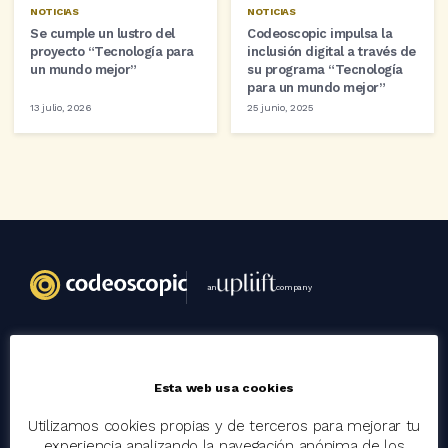
NOTICIAS
NOTICIAS
Se cumple un lustro del
Codeoscopic impulsa la
proyecto “Tecnología para
inclusión digital a través de
un mundo mejor”
su programa “Tecnología
para un mundo mejor”
13 julio, 2026
25 junio, 2025
an
company
Codeoscopic
Esta web usa cookies
Grupo
Utilizamos cookies propias y de terceros para mejorar tu
Trabaja con nosotros
experiencia analizando la navegación anónima de los