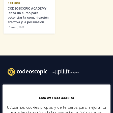
NOTICIAS
CODEOSCOPIC ACADEMY
lanza un curso para
potenciar la comunicación
efectiva y la persuasión
18 enero, 2022
an
company
Codeoscopic
Esta web usa cookies
Grupo
Utilizamos cookies propias y de terceros para mejorar tu
Trabaja con nosotros
experiencia analizando la navegación anónima de los