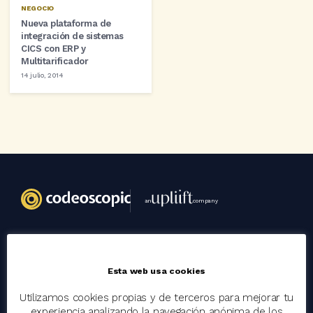
NEGOCIO
Nueva plataforma de
integración de sistemas
CICS con ERP y
Multitarificador
14 julio, 2014
an
company
Codeoscopic
Esta web usa cookies
Grupo
Utilizamos cookies propias y de terceros para mejorar tu
Trabaja con nosotros
experiencia analizando la navegación anónima de los