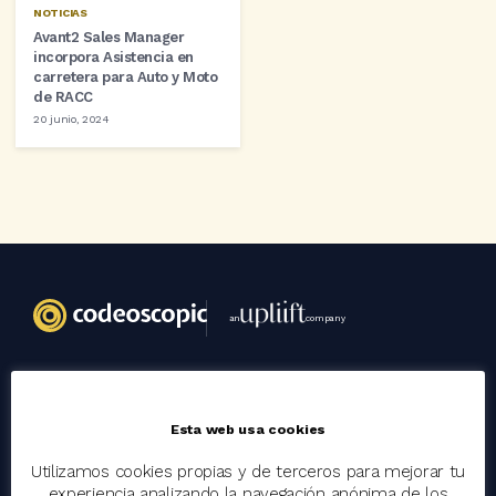
NOTICIAS
Avant2 Sales Manager
incorpora Asistencia en
carretera para Auto y Moto
de RACC
20 junio, 2024
an
company
Codeoscopic
Esta web usa cookies
Grupo
Utilizamos cookies propias y de terceros para mejorar tu
Trabaja con nosotros
experiencia analizando la navegación anónima de los