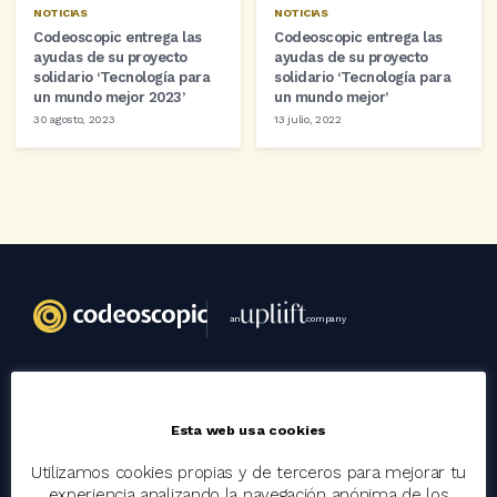
NOTICIAS
NOTICIAS
Codeoscopic entrega las
Codeoscopic entrega las
ayudas de su proyecto
ayudas de su proyecto
solidario ‘Tecnología para
solidario ‘Tecnología para
un mundo mejor 2023’
un mundo mejor’
30 agosto, 2023
13 julio, 2022
an
company
Codeoscopic
Esta web usa cookies
Grupo
Utilizamos cookies propias y de terceros para mejorar tu
Trabaja con nosotros
experiencia analizando la navegación anónima de los