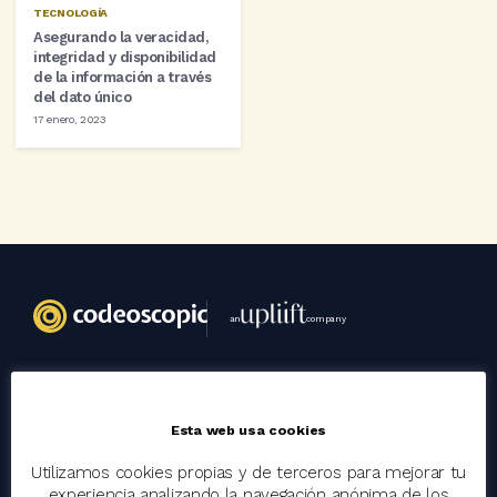
TECNOLOGÍA
Asegurando la veracidad,
integridad y disponibilidad
de la información a través
del dato único
17 enero, 2023
an
company
Codeoscopic
Esta web usa cookies
Grupo
Utilizamos cookies propias y de terceros para mejorar tu
Trabaja con nosotros
experiencia analizando la navegación anónima de los