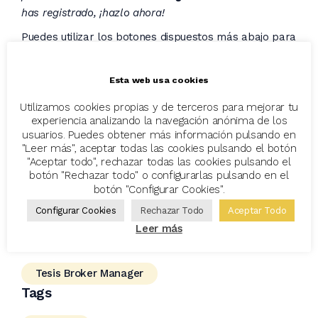
has registrado, ¡hazlo ahora!
Puedes utilizar los botones dispuestos más abajo para
añadir el evento a vuestro propio calendario.
Esta web usa cookies
Añadir al calendario
Utilizamos cookies propias y de terceros para mejorar tu
experiencia analizando la navegación anónima de los
usuarios. Puedes obtener más información pulsando en
G. Calendar
"Leer más", aceptar todas las cookies pulsando el botón
"Aceptar todo", rechazar todas las cookies pulsando el
botón "Rechazar todo" o configurarlas pulsando en el
iCalendar
botón "Configurar Cookies".
Configurar Cookies
Rechazar Todo
Aceptar Todo
Outloock 365
Leer más
Categorías
Tesis Broker Manager
Tags