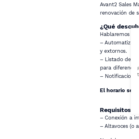
Avant2 Sales Ma
renovación de s
¿Qué descubr
Hablaremos del
– Automatizaci
y extornos.
– Listado de de
para diferencia
– Notificaciones
El horario será
Requisitos pa
– Conexión a in
– Altavoces (o a