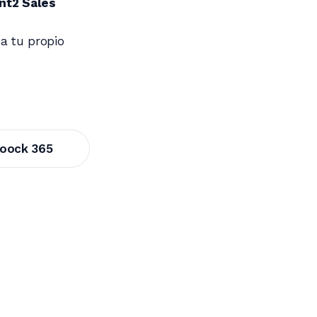
nt2 Sales
 a tu propio
loock 365