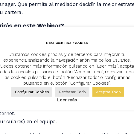
nager. Que permite al mediador decidir la mejor estrat
u cartera.
irás en este Webinar?
 módulo y las mejoras incorporadas en los últimos mes
ones; con nuevos parámetros de configuración, compañ
Esta web usa cookies
Utilizamos cookies propias y de terceros para mejorar tu
fensa; con modificaciones masivas, exportación a excel, 
experiencia analizando la navegación anónima de los usuarios.
r las tarificaciones automáticas, y avisos ante extronos 
Puedes obtener más información pulsando en "Leer más", acepta
todas las cookies pulsando el botón "Aceptar todo", rechazar toda
; posibilidad de configurar avisos sobre las renovaciones
las cookies pulsando el botón "Rechazar todo" o configurarlas
pulsando en el botón "Configurar Cookies".
 de 12:00h a 13:00h
Configurar Cookies
Rechazar Todo
Aceptar Todo
Leer más
ra el seminario:
ternet.
uriculares) en el equipo.