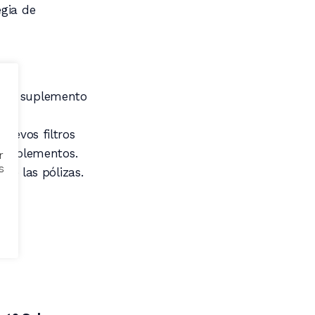
egia de
es:
ias, suplemento
nuevos filtros
y suplementos.
r
s
 de las pólizas.