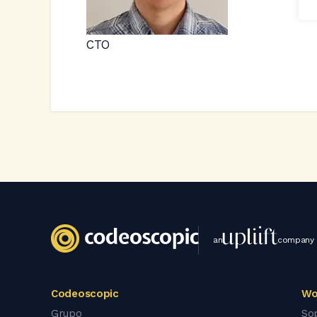
CTO
an
company
Codeoscopic
Wo
Grupo
So