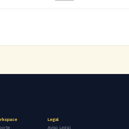
rkspace
Legal
porte
Aviso Legal